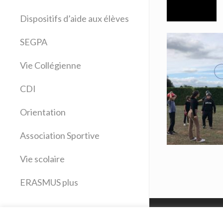
Allemand
Dispositifs d’aide aux élèves
Anglais
Arts plastiques
SEGPA
Bilangue Anglais Espagnol
Vie Collégienne
Education musicale
EPS
CDI
Espagnol
Français
Orientation
Histoire Géographie
Latin
Association Sportive
Mathématiques
Vie scolaire
Sciences physiques
SVT
ERASMUS plus
Technologie