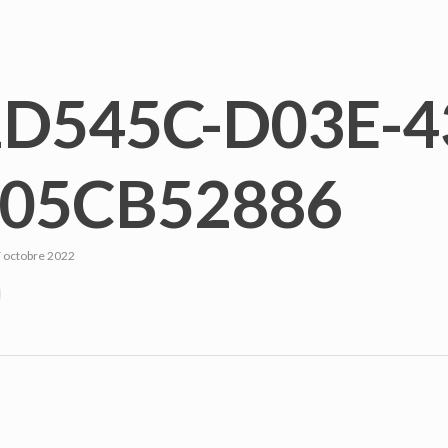
D545C-D03E-4
905CB52886
 octobre 2022