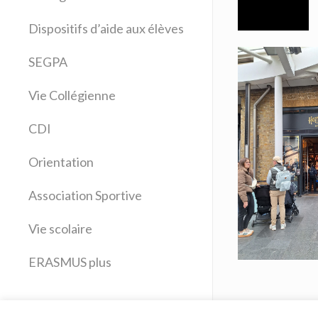
Allemand
Dispositifs d’aide aux élèves
Anglais
Arts plastiques
SEGPA
Bilangue Anglais Espagnol
Vie Collégienne
Education musicale
EPS
CDI
Espagnol
Français
Orientation
Histoire Géographie
Latin
Association Sportive
Mathématiques
Vie scolaire
Sciences physiques
SVT
ERASMUS plus
Technologie