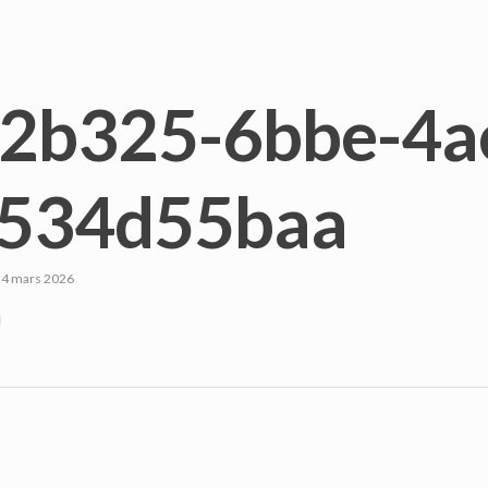
2b325-6bbe-4a
534d55baa
24 mars 2026