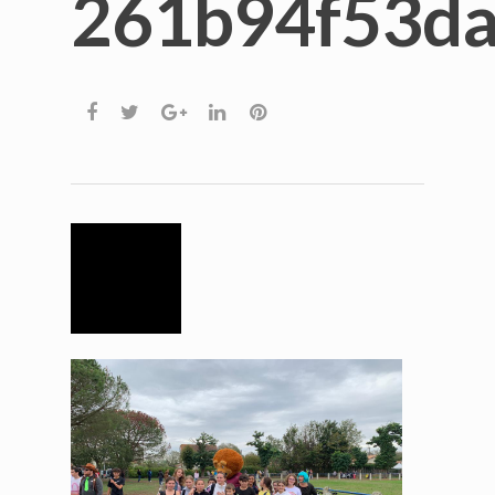
261b94f53d