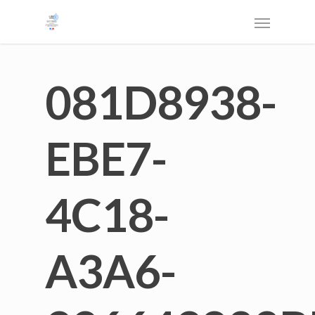
081D8938-
EBE7-
4C18-
A3A6-