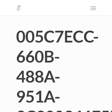
005C7ECC-
660B-
488A-
951A-