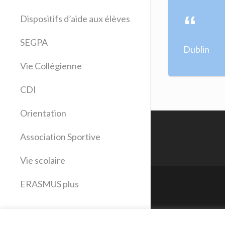
Allemand
Dispositifs d’aide aux élèves
Anglais
Arts plastiques
SEGPA
Dublin
Bilangue Anglais Espagnol
Vie Collégienne
Education musicale
EPS
CDI
Espagnol
Français
Orientation
Histoire Géographie
Latin
Association Sportive
Mathématiques
Vie scolaire
Sciences physiques
SVT
ERASMUS plus
Technologie