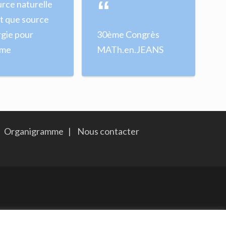
rce naturelle
t que source
rgie pour
30ème Congrès
mme
MATh.en.JEANS
Organigramme
|
Nous contacter