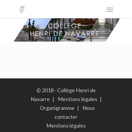
© 2018 - Collège Henri de
Navarre |
Mentions légales
|
Organigramme
|
Nous
contacter
Mentions légales