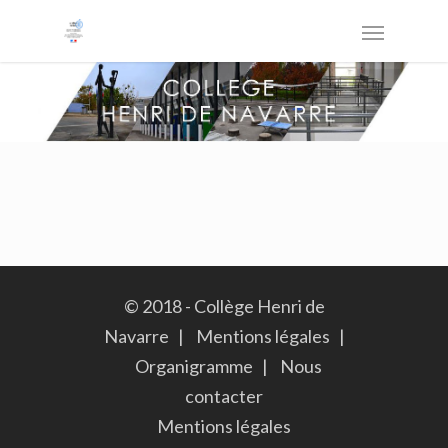
© 2018 - Collège Henri de
Navarre |
Mentions légales
|
Organigramme
|
Nous
contacter
Mentions légales