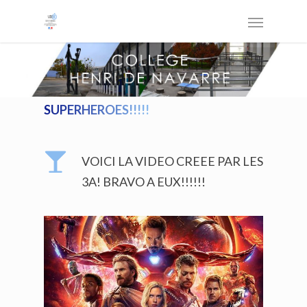
SUPERHEROES!!!!!
VOICI LA VIDEO CREEE PAR LES
3A! BRAVO A EUX!!!!!!